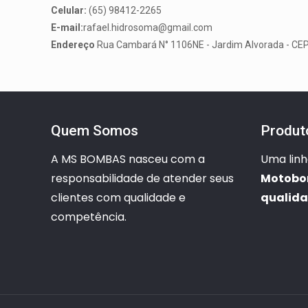
Celular:
(65) 98412-2265
E-mail:
rafael.hidrosoma@gmail.com
Endereço
Rua Cambará N° 1106NE - Jardim Alvorada - CE
Quem Somos
Produt
A MS BOMBAS nasceu com a
Uma lin
responsabilidade de atender seus
Motob
clientes com qualidade e
qualid
competência.