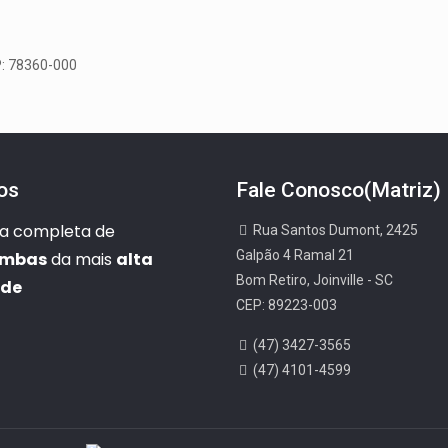
P: 78360-000
os
Fale Conosco(Matriz)
ha completa de
Rua Santos Dumont, 2425
Galpão 4 Ramal 21
ombas
da mais
alta
Bom Retiro, Joinville - SC
ade
CEP: 89223-003
(47) 3427-3565
(47) 4101-4599